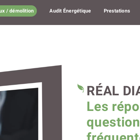
ux / démolition
Audit Énergétique
Prestations
RÉAL DI
Les répo
question
fréquen